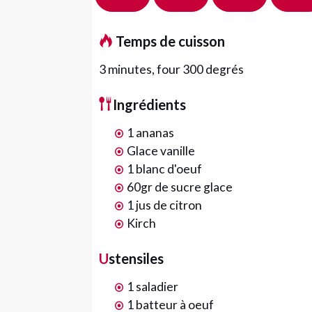
Temps de cuisson
3 minutes, four 300 degrés
Ingrédients
1 ananas
Glace vanille
1 blanc d'oeuf
60gr de sucre glace
1 jus de citron
Kirch
Ustensiles
1 saladier
1 batteur à oeuf