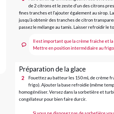
de 2 citrons et le zeste d'un des citrons pre
fines tranches et l'ajouter également au sirop. L
jusqu'à obtenir des tranches de citron transparen
passez le mélange au tamis. Laisser refroidir le t
Il est important que la crème fraiche et 
Mettre en position intermédiaire au frigo,
Préparation de la glace
2
Fouettez au batteur les 150 mL de crème frai
frigo). Ajouter la base refroidie (même tem
homogénéiser. Versez dans la sorbetière et turb
congélateur pour bien faire durcir.
Si vous ne disposez pas de sorbetière vo