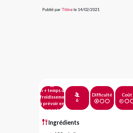
Publié par
Titine
le 14/02/2021
1h + temps de
Difficulté
Coût
refroidissement
6
à prévoir en
amont
Ingrédients