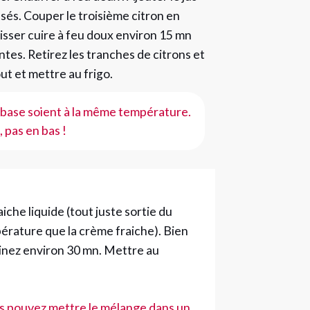
ssés. Couper le troisième citron en
aisser cuire à feu doux environ 15 mn
tes. Retirez les tranches de citrons et
out et mettre au frigo.
la base soient à la même température.
 pas en bas !
che liquide (tout juste sortie du
pérature que la crème fraiche). Bien
inez environ 30 mn. Mettre au
us pouvez mettre le mélange dans un