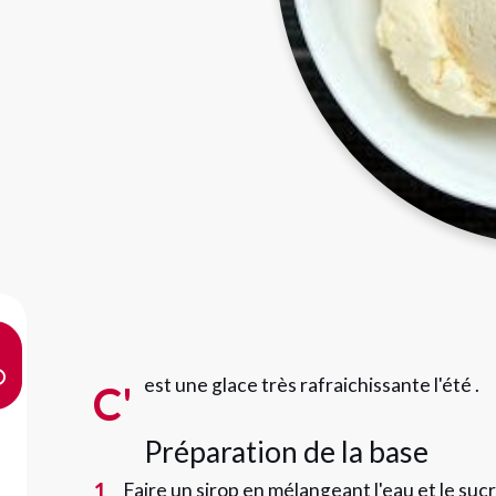
est une glace très rafraichissante l'été .
C'
Préparation de la base
1
Faire un sirop en mélangeant l'eau et le sucr