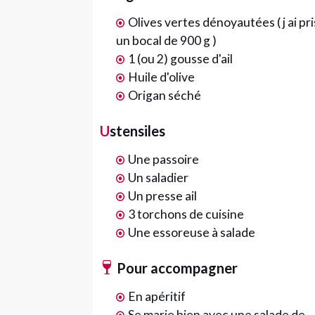
Olives vertes dénoyautées ( j ai pri
un bocal de 900 g )
1 (ou 2) gousse d'ail
Huile d'olive
Origan séché
Ustensiles
Une passoire
Un saladier
Un presse ail
3 torchons de cuisine
Une essoreuse à salade
Pour accompagner
En apéritif
Se marie bien avec une salade de