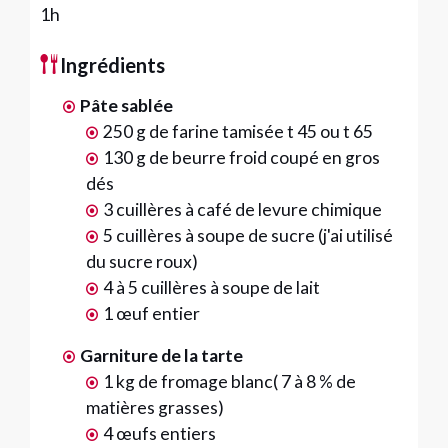
1h
Ingrédients
Pâte sablée
250 g de farine tamisée t 45 ou t 65
130 g de beurre froid coupé en gros
dés
3 cuillères à café de levure chimique
5 cuillères à soupe de sucre (j'ai utilisé
du sucre roux)
4 à 5 cuillères à soupe de lait
1 œuf entier
Garniture de la tarte
1 kg de fromage blanc( 7 à 8 % de
matières grasses)
4 œufs entiers